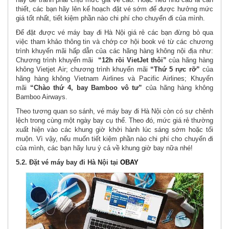
thiết, các bạn hãy lên kế hoạch đặt vé sớm để được hưởng mức
giá tốt nhất, tiết kiệm phần nào chi phí cho chuyến đi của mình.
Để đặt được vé máy bay đi Hà Nội giá rẻ các bạn đừng bỏ qua
việc tham khảo thông tin và chớp cơ hội book vé từ các chương
trình khuyến mãi hấp dẫn của các hãng hàng không nội địa như:
Chương trình khuyến mãi
“12h rồi VietJet thôi”
của hãng hàng
không Vietjet Air; chương trình khuyến mãi
“Thứ 5 rực rỡ”
của
hãng hàng không Vietnam Airlines và Pacific Airlines; Khuyến
mãi
“Chào thứ 4, bay Bamboo vô tư”
của hãng hàng không
Bamboo Airways.
Theo tương quan so sánh, vé máy bay đi Hà Nội còn có sự chênh
lệch trong cùng một ngày bay cụ thể. Theo đó, mức giá rẻ thường
xuất hiện vào các khung giờ khởi hành lúc sáng sớm hoặc tối
muộn. Vì vậy, nếu muốn tiết kiệm phần nào chi phí cho chuyến đi
của mình, các bạn hãy lưu ý cả về khung giờ bay nữa nhé!
5.2. Đặt vé máy bay đi Hà Nội tại
OBAY