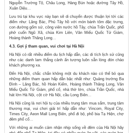
Nguyễn Trường Tộ, Châu Long, Hàng Bún hoặc đường Tây Hồ,
Xuân Diệu…
Lưu trú tại khu vực này bạn sẽ di chuyển được thuận lợi tới các
điểm như: Lăng Bác, Phủ Tây hồ với món bánh tôm đặc trưng,
con đường gốm sứ, công viên nước hồ Tây, chùa Trấn Quốc, phố
phở cuốn Ngũ Xã, chùa Kim Liên, Văn Miếu Quốc Tử Giám,
Hoàng thành Thăng Long…
4.3. Gợi ý tham quan, vui chơi tại Hà Nội
Hà Nội có rất nhiều điểm du lịch hấp dẫn, các di tích lịch sử cũng
như các danh lam thắng cảnh ấn tượng luôn sẵn lòng đón chào
khách phương xa.
Đến Hà Nội, chắc chắn không một du khách nào có thể bỏ qua
những điểm tham quan hấp dẫn bậc nhất như: Quảng trường Ba
Đình – Lăng Bác, hồ Hoàn Kiếm, Hoàng thành Thăng Long, Văn
Miếu Quốc Tử Giám, phố cổ, nhà thờ lớn, chùa Trần Quốc, nhà
hát lớn Hà Nội, cột cờ Hà Nội, cầu Long Biên…
Hà Nội cũng là nơi hội tụ của nhiều trung tâm mua sắm, trung tâm
thương mại, vui chơi giải trí hấp dẫn như: Vincom, Royal City,
Times City, Aeon Mall Long Biên, phố đi bộ, phố bia Tạ Hiện, chợ
đêm phố cổ…
Với những ai muốn cảm nhận nhịp sống về đêm của Hà Nội hãy
ghé đến phố Tạ Hiện, tại đây có nhiều quán ăn vặt, các quán bar,