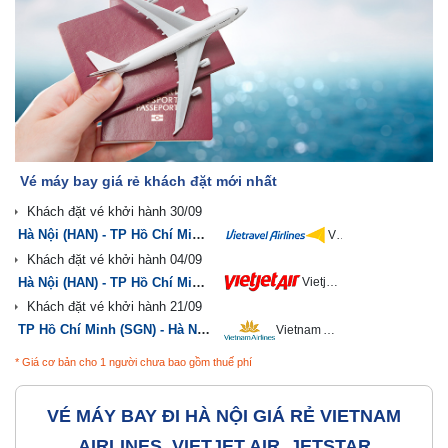
Vé máy bay giá rẻ khách đặt mới nhất
Hà Nội (HAN) - TP Hồ Chí Minh (SGN)
Vietravel Airlines
Hà Nội (HAN) - TP Hồ Chí Minh (SGN)
Vietjet Air
TP Hồ Chí Minh (SGN) - Hà Nội (HAN)
Vietnam Airlines
* Giá cơ bản cho 1 người chưa bao gồm thuế phí
VÉ MÁY BAY ĐI HÀ NỘI GIÁ RẺ VIETNAM
AIRLINES, VIETJET AIR, JETSTAR