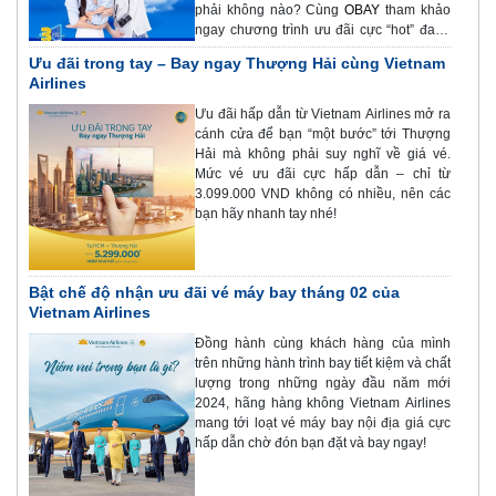
phải không nào? Cùng
OBAY
tham khảo
ngay chương trình ưu đãi cực “hot” đang
được Vietravel Airlines triển khai nhé.
Ưu đãi trong tay – Bay ngay Thượng Hải cùng Vietnam
Airlines
Ưu đãi hấp dẫn từ Vietnam Airlines mở ra
cánh cửa để bạn “một bước” tới Thượng
Hải mà không phải suy nghĩ về giá vé.
Mức vé ưu đãi cực hấp dẫn – chỉ từ
3.099.000 VND không có nhiều, nên các
bạn hãy nhanh tay nhé!
Bật chế độ nhận ưu đãi vé máy bay tháng 02 của
Vietnam Airlines
Đồng hành cùng khách hàng của mình
trên những hành trình bay tiết kiệm và chất
lượng trong những ngày đầu năm mới
2024, hãng hàng không Vietnam Airlines
mang tới loạt vé máy bay nội địa giá cực
hấp dẫn chờ đón bạn đặt và bay ngay!