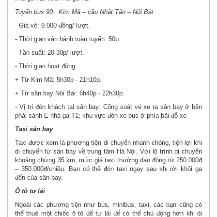
Tuyến bus 90: Kim Mã – cầu Nhật Tân – Nội Bài
- Giá vé: 9.000 đồng/ lượt.
- Thời gian vận hành toàn tuyến: 50p.
- Tần suất: 20-30p/ lượt.
- Thời gian hoạt động:
+ Từ Kim Mã: 5h30p - 21h10p.
+ Từ sân bay Nội Bài: 6h40p - 22h30p.
- Vị trí đón khách tại sân bay: Cổng soát vé xe ra sân bay ở bên
phải sảnh E nhà ga T1; khu vực đón xe bus ở phía bãi đỗ xe
Taxi sân bay
Taxi được xem là phương tiện di chuyển nhanh chóng, tiện lợi khi
di chuyển từ sân bay về trung tâm Hà Nội. Với lộ trình di chuyển
khoảng chừng 35 km, mức giá taxi thường dao động từ 250.000đ
– 350.000đ/chiều. Bạn có thể đón taxi ngay sau khi rời khỏi ga
đến của sân bay.
Ô tô tự lái
Ngoài các phương tiện như bus, minibus, taxi, các bạn cũng có
thể thuê một chiếc ô tô để tự lái để có thể chủ động hơn khi di