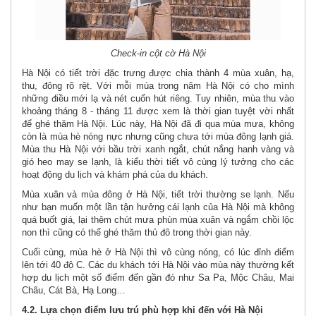
Check-in cột cờ Hà Nội
Hà Nội có tiết trời đặc trưng được chia thành 4 mùa xuân, hạ,
thu, đông rõ rệt. Với mỗi mùa trong năm Hà Nội có cho mình
những điều mới lạ và nét cuốn hút riêng. Tuy nhiên, mùa thu vào
khoảng tháng 8 - tháng 11 được xem là thời gian tuyệt vời nhất
để ghé thăm Hà Nội. Lúc này, Hà Nội đã đi qua mùa mưa, không
còn là mùa hè nóng nực nhưng cũng chưa tới mùa đông lạnh giá.
Mùa thu Hà Nội với bầu trời xanh ngắt, chút nắng hanh vàng và
gió heo may se lạnh, là kiểu thời tiết vô cùng lý tưởng cho các
hoạt động du lịch và khám phá của du khách.
Mùa xuân và mùa đông ở Hà Nội, tiết trời thường se lạnh. Nếu
như bạn muốn một lần tận hưởng cái lạnh của Hà Nội mà không
quá buốt giá, lại thêm chút mưa phùn mùa xuân và ngắm chồi lộc
non thì cũng có thể ghé thăm thủ đô trong thời gian này.
Cuối cùng, mùa hè ở Hà Nội thì vô cùng nóng, có lúc đỉnh điểm
lên tới 40 độ C. Các du khách tới Hà Nội vào mùa này thường kết
hợp du lịch một số điểm đến gần đó như Sa Pa, Mộc Châu, Mai
Châu, Cát Bà, Hạ Long…
4.2. Lựa chọn điểm lưu trú phù hợp khi đến với Hà Nội