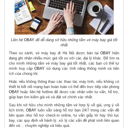
Liên hệ
OBAY
để dễ dàng sở hữu những tấm vé máy bay giá tốt
nhất
Theo so sánh, vé máy bay đi Hà Nội được bán tại
OBAY
hiện
đang ghi nhận nhiều mức giá tốt so với các đại lý khác. Để tìm ra
cho mình những tấm vé máy bay giá tốt nhất, các bạn có thể tự
mình truy cập
OBAY
sử dụng các tính năng thông minh và tiện
ích của chúng tôi.
Hoặc nếu không thông thạo các thao tác máy tính, nếu không có
thiết bị kết nối mạng bạn hoàn toàn có thể đến trực tiếp văn phòng
OBAY
hoặc liên hệ hotline để được các nhân viên tư vấn, hỗ trợ,
giúp bạn tìm kiếm giá vé và đặt vé chính xác nhất.
Sau khi sở hữu cho mình những tấm vé hợp lý về giá, ưng ý về
lịch trình,
OBAY
luôn sẵn sàng hỗ trợ bạn 24/7 trong các vấn đề
liên quan như hỗ trợ check-in online, tư vấn giấy tờ hay thủ tục
bay, các quy định về hành lý, xử lý các vấn đề phát sinh liên quan
đến vé… chuyên nghiệp và hiệu quả.