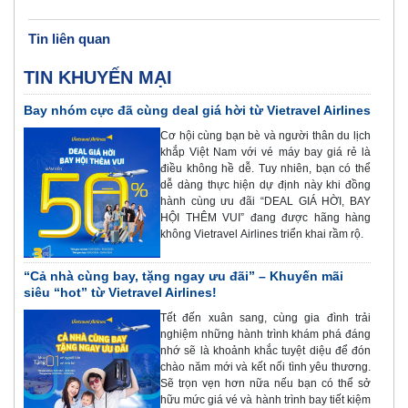
Tin liên quan
TIN KHUYẾN MẠI
Bay nhóm cực đã cùng deal giá hời từ Vietravel Airlines
Cơ hội cùng bạn bè và người thân du lịch
khắp Việt Nam với vé máy bay giá rẻ là
điều không hề dễ. Tuy nhiên, bạn có thể
dễ dàng thực hiện dự định này khi đồng
hành cùng ưu đãi “DEAL GIÁ HỜI, BAY
HỘI THÊM VUI” đang được hãng hàng
không Vietravel Airlines triển khai rầm rộ.
“Cả nhà cùng bay, tặng ngay ưu đãi” – Khuyến mãi
siêu “hot” từ Vietravel Airlines!
Tết đến xuân sang, cùng gia đình trải
nghiệm những hành trình khám phá đáng
nhớ sẽ là khoảnh khắc tuyệt diệu để đón
chào năm mới và kết nối tình yêu thương.
Sẽ trọn vẹn hơn nữa nếu bạn có thể sở
hữu mức giá vé và hành trình bay tiết kiệm