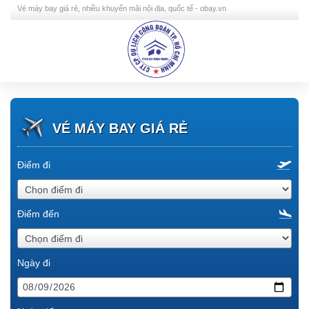
Vé máy bay giá rẻ, nhiều khuyến mãi nội địa, quốc tế - obay.vn
VÉ MÁY BAY GIÁ RẺ
Điểm đi
Điểm đến
Ngày đi