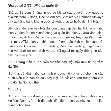
Nhà ga số 2 (T2 - Nhà ga quốc tế)
Nhà ga T2 gồm 4 tầng, phục vụ tất cả các chuyến bay quốc tế
của Vietnam Airlines, Pacific Airlines, VietJet Air, Bamboo Airways
và các hãng hàng không quốc tế xuất phát từ hoặc đến Hà Nội.
Bên cạnh đó, sân bay Nội Bài còn cung cấp đến hành khách nhiều
dịch vụ tiện ích như: nhà hàng và quán ăn, dịch vụ đưa đón, dịch
vụ vận tải, dịch vụ đỗ xe, dịch vụ cho thuê xe, truy cập WiFi miễn
phí, máy ATM, dịch vụ chăm sóc trẻ em, các dịch vụ liên quan tới
hành lý (tủ khóa và lưu trữ hành lý, đóng gói hành lý), ngân hàng,
khu vui chơi trẻ em, dịch vụ thu đổi ngoại tệ, quầy thông tin sân
bay, dịch vụ y tế…
3.2. Hướng dẫn di chuyển từ sân bay Nội Bài đến trung tâm
Hà Nội
Hiện tại, có khá nhiều loại hình phương tiện phục vụ cho nhu cầu
di chuyển của bạn từ sân bay Nội Bài về các khu trung tâm của
thủ đô Hà Nội. Cụ thể:
Mini Bus
Dịch vụ mini bus được cung cấp bởi một số hãng hàng không nội
địa Việt Nam, với tính tiện ích, tiết kiệm, dịch vụ này được nhiều
người chọn lựa.