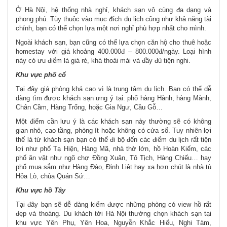
Ở Hà Nội, hệ thống nhà nghỉ, khách sạn vô cùng đa dạng và
phong phú. Tùy thuộc vào mục đích du lịch cũng như khả năng tài
chính, bạn có thể chọn lựa một nơi nghỉ phù hợp nhất cho mình.
Ngoài khách sạn, bạn cũng có thể lựa chọn căn hộ cho thuê hoặc
homestay với giá khoảng 400.000đ – 800.000đ/ngày. Loại hình
này có ưu điểm là giá rẻ, khá thoải mái và đầy đủ tiện nghi.
Khu vực phố cổ
Tại đây giá phòng khá cao vì là trung tâm du lịch. Bạn có thể dễ
dàng tìm được khách sạn ưng ý tại: phố hàng Hành, hàng Mành,
Chân Cầm, Hàng Trống, hoặc Gia Ngư, Cầu Gỗ…
Một điểm cần lưu ý là các khách sạn này thường sẽ có không
gian nhỏ, cao tầng, phòng ít hoặc không có cửa sổ. Tuy nhiên lợi
thế là từ khách sạn bạn có thể đi bộ đến các điểm du lịch rất tiện
lợi như phố Tạ Hiện, Hàng Mã, nhà thờ lớn, hồ Hoàn Kiếm, các
phố ăn vặt như ngõ chợ Đồng Xuân, Tô Tịch, Hàng Chiếu… hay
phố mua sắm như Hàng Đào, Đinh Liệt hay xa hơn chút là nhà tù
Hỏa Lò, chùa Quán Sứ…
Khu vực hồ Tây
Tại đây bạn sẽ dễ dàng kiếm được những phòng có view hồ rất
đẹp và thoáng. Du khách tới Hà Nội thường chọn khách sạn tại
khu vực Yên Phụ, Yên Hoa, Nguyễn Khắc Hiếu, Nghi Tàm,