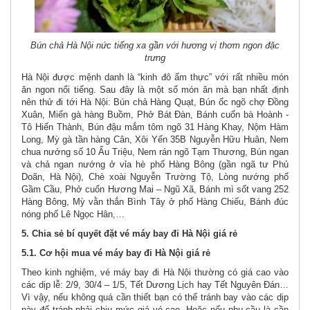
Bún chả Hà Nội nức tiếng xa gần với hương vị thơm ngon đặc
trưng
Hà Nội được mệnh danh là “kinh đô ẩm thực” với rất nhiều món
ăn ngon nổi tiếng. Sau đây là một số món ăn mà bạn nhất định
nên thử đi tới Hà Nội: Bún chả Hàng Quạt, Bún ốc ngõ chợ Đồng
Xuân, Miến gà hàng Buồm, Phở Bát Đàn, Bánh cuốn bà Hoành -
Tô Hiến Thành, Bún đậu mắm tôm ngõ 31 Hàng Khay, Nộm Hàm
Long, Mỳ gà tần hàng Cân, Xôi Yến 35B Nguyễn Hữu Huân, Nem
chua nướng số 10 Ấu Triệu, Nem rán ngõ Tạm Thương, Bún ngan
và chả ngan nướng ở vỉa hè phố Hàng Bông (gần ngã tư Phủ
Doãn, Hà Nội), Chè xoài Nguyễn Trường Tộ, Lòng nướng phố
Gầm Cầu, Phở cuốn Hương Mai – Ngũ Xã, Bánh mì sốt vang 252
Hàng Bông, Mỳ vằn thắn Bình Tây ở phố Hàng Chiếu, Bánh đúc
nóng phố Lê Ngọc Hân,…
5. Chia sẻ bí quyết đặt vé máy bay đi Hà Nội giá rẻ
5.1. Cơ hội mua vé máy bay đi Hà Nội giá rẻ
Theo kinh nghiệm, vé máy bay đi Hà Nội thường có giá cao vào
các dịp lễ: 2/9, 30/4 – 1/5, Tết Dương Lịch hay Tết Nguyên Đán…
Vì vậy, nếu không quá cần thiết bạn có thể tránh bay vào các dịp
này để tránh phải chịu mức giá vé cao. Hoặc nếu nhu cầu là cần