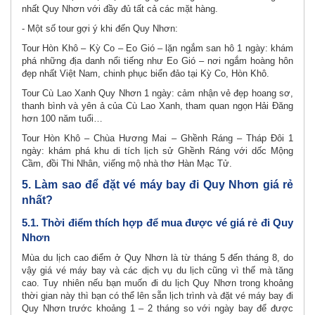
nhất Quy Nhơn với đầy đủ tất cả các mặt hàng.
- Một số tour gợi ý khi đến Quy Nhơn:
Tour Hòn Khô – Kỳ Co – Eo Gió – lặn ngắm san hô 1 ngày: khám
phá những địa danh nổi tiếng như Eo Gió – nơi ngắm hoàng hôn
đẹp nhất Việt Nam, chinh phục biển đảo tại Kỳ Co, Hòn Khô.
Tour Cù Lao Xanh Quy Nhơn 1 ngày: cảm nhận vẻ đẹp hoang sơ,
thanh bình và yên ả của Cù Lao Xanh, tham quan ngọn Hải Đăng
hơn 100 năm tuổi…
Tour Hòn Khô – Chùa Hương Mai – Ghềnh Ráng – Tháp Đôi 1
ngày: khám phá khu di tích lịch sử Ghềnh Ráng với dốc Mộng
Cầm, đồi Thi Nhân, viếng mộ nhà thơ Hàn Mạc Tử.
5. Làm sao để đặt vé máy bay đi Quy Nhơn giá rẻ
nhất?
5.1. Thời điểm thích hợp để mua được vé giá rẻ đi Quy
Nhơn
Mùa du lịch cao điểm ở Quy Nhơn là từ tháng 5 đến tháng 8, do
vậy giá vé máy bay và các dịch vụ du lịch cũng vì thế mà tăng
cao. Tuy nhiên nếu bạn muốn đi du lịch Quy Nhơn trong khoảng
thời gian này thì bạn có thể lên sẵn lịch trình và đặt vé máy bay đi
Quy Nhơn trước khoảng 1 – 2 tháng so với ngày bay để được