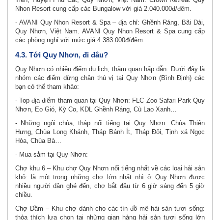
Nhon Resort cung cấp các Bungalow với giá 2.040.000đ/đêm.
- AVANI Quy Nhon Resort & Spa – địa chỉ: Ghềnh Ráng, Bãi Dài,
Quy Nhơn, Việt Nam. AVANI Quy Nhon Resort & Spa cung cấp
các phòng nghỉ với mức giá 4.383.000đ/đêm.
4.3. Tới Quy Nhơn, đi đâu?
Quy Nhơn có nhiều điểm du lịch, thăm quan hấp dẫn. Dưới đây là
nhóm các điểm dừng chân thú vị tại Quy Nhơn (Bình Định) các
bạn có thể tham khảo:
- Top địa điểm tham quan tại Quy Nhơn: FLC Zoo Safari Park Quy
Nhơn, Eo Gió, Kỳ Co, KDL Ghềnh Ráng, Cù Lao Xanh…
- Những ngôi chùa, tháp nổi tiếng tại Quy Nhơn: Chùa Thiên
Hưng, Chùa Long Khánh, Tháp Bánh Ít, Tháp Đôi, Tịnh xá Ngọc
Hòa, Chùa Bà…
- Mua sắm tại Quy Nhơn:
Chợ khu 6 – Khu chợ Quy Nhơn nổi tiếng nhất về các loại hải sản
khô: là một trong những chợ lớn nhất nhì ở Quy Nhơn được
nhiều người dân ghé đến, chợ bắt đầu từ 6 giờ sáng đến 5 giờ
chiều.
Chợ Đầm – Khu chợ dành cho các tín đồ mê hải sản tươi sống:
thỏa thích lựa chọn tại những gian hàng hải sản tươi sống lớn