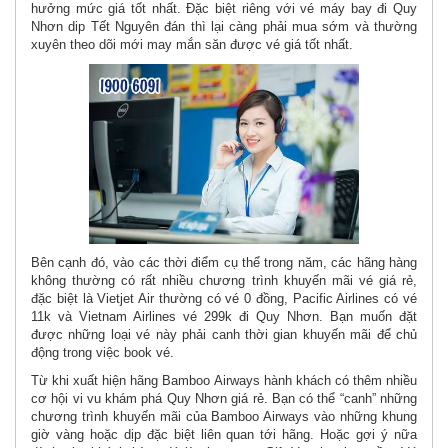
hưởng mức giá tốt nhất. Đặc biệt riêng với vé máy bay đi Quy
Nhơn dip Tết Nguyên đán thì lại càng phải mua sớm và thường
xuyên theo dõi mới may mắn săn được vé giá tốt nhất.
Bên cạnh đó, vào các thời điểm cụ thể trong năm, các hãng hàng
không thường có rất nhiều chương trình khuyến mãi vé giá rẻ,
đặc biệt là Vietjet Air thường có vé 0 đồng, Pacific Airlines có vé
11k và Vietnam Airlines vé 299k đi Quy Nhơn. Bạn muốn đặt
được những loại vé này phải canh thời gian khuyến mãi để chủ
động trong việc book vé.
Từ khi xuất hiện hãng Bamboo Airways hành khách có thêm nhiều
cơ hội vi vu khám phá Quy Nhơn giá rẻ. Bạn có thể “canh” những
chương trình khuyến mãi của Bamboo Airways vào những khung
giờ vàng hoặc dịp đặc biệt liên quan tới hãng. Hoặc gợi ý nữa