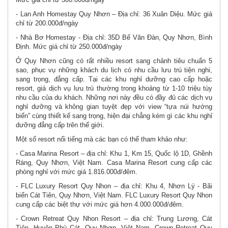
- Lan Anh Homestay Quy Nhơn – Địa chỉ: 36 Xuân Diệu. Mức giá
chỉ từ 200.000đ/ngày
- Nhà Bơ Homestay - Địa chỉ: 35D Bế Văn Đàn, Quy Nhơn, Bình
Định. Mức giá chỉ từ 250.000đ/ngày
Ở Quy Nhơn cũng có rất nhiều resort sang chảnh tiêu chuẩn 5
sao, phục vụ những khách du lịch có nhu cầu lưu trú tiện nghi,
sang trọng, đẳng cấp. Tại các khu nghỉ dưỡng cao cấp hoặc
resort, giá dịch vụ lưu trú thường trong khoảng từ 1-10 triệu tùy
nhu cầu của du khách. Những nơi này đều có đầy đủ các dịch vụ
nghỉ dưỡng và không gian tuyệt đẹp với view “tựa núi hướng
biển” cùng thiết kế sang trọng, hiện đại chẳng kém gì các khu nghỉ
dưỡng đẳng cấp trên thế giới.
Một số resort nổi tiếng mà các bạn có thể tham khảo như:
- Casa Marina Resort – địa chỉ: Khu 1, Km 15, Quốc lộ 1D, Ghềnh
Ráng, Quy Nhơn, Việt Nam. Casa Marina Resort cung cấp các
phòng nghỉ với mức giá 1.816.000đ/đêm.
- FLC Luxury Resort Quy Nhon – địa chỉ: Khu 4, Nhơn Lý - Bãi
biển Cát Tiên, Quy Nhơn, Việt Nam. FLC Luxury Resort Quy Nhon
cung cấp các biệt thự với mức giá hơn 4.000.000đ/đêm.
- Crown Retreat Quy Nhon Resort – địa chỉ: Trung Lương, Cát
Tiên, Huyện Phù Cát, Quy Nhơn, Việt Nam. Crown Retreat Quy