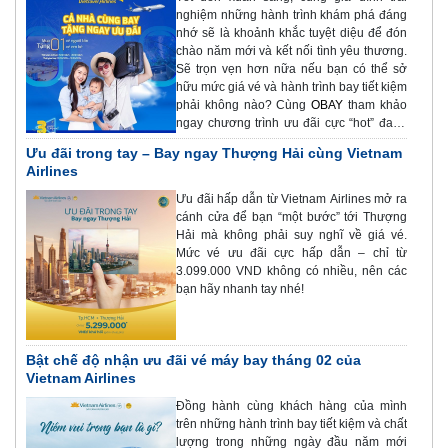
nghiệm những hành trình khám phá đáng
nhớ sẽ là khoảnh khắc tuyệt diệu để đón
chào năm mới và kết nối tình yêu thương.
Sẽ trọn vẹn hơn nữa nếu bạn có thể sở
hữu mức giá vé và hành trình bay tiết kiệm
phải không nào? Cùng
OBAY
tham khảo
ngay chương trình ưu đãi cực “hot” đang
được Vietravel Airlines triển khai nhé.
Ưu đãi trong tay – Bay ngay Thượng Hải cùng Vietnam
Airlines
Ưu đãi hấp dẫn từ Vietnam Airlines mở ra
cánh cửa để bạn “một bước” tới Thượng
Hải mà không phải suy nghĩ về giá vé.
Mức vé ưu đãi cực hấp dẫn – chỉ từ
3.099.000 VND không có nhiều, nên các
bạn hãy nhanh tay nhé!
Bật chế độ nhận ưu đãi vé máy bay tháng 02 của
Vietnam Airlines
Đồng hành cùng khách hàng của mình
trên những hành trình bay tiết kiệm và chất
lượng trong những ngày đầu năm mới