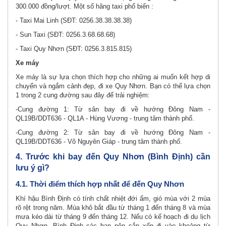
300.000 đồng/lượt. Một số hãng taxi phổ biến :
- Taxi Mai Linh (SĐT: 0256.38.38.38.38)
- Sun Taxi (SĐT: 0256.3.68.68.68)
- Taxi Quy Nhơn (SĐT: 0256.3.815.815)
Xe máy
Xe máy là sự lựa chọn thích hợp cho những ai muốn kết hợp di
chuyển và ngắm cảnh đẹp, đi xe Quy Nhơn. Bạn có thể lựa chọn
1 trong 2 cung đường sau đây để trải nghiệm:
-Cung đường 1: Từ sân bay đi về hướng Đông Nam -
QL19B/DDT636 - QL1A - Hùng Vương - trung tâm thành phố.
-Cung đường 2: Từ sân bay đi về hướng Đông Nam -
QL19B/DDT636 - Võ Nguyên Giáp - trung tâm thành phố.
4. Trước khi bay đến Quy Nhơn (Bình Định) cần
lưu ý gì?
4.1. Thời điểm thích hợp nhất để đến Quy Nhơn
Khí hậu Bình Định có tính chất nhiệt đới ẩm, gió mùa với 2 mùa
rõ rệt trong năm. Mùa khô bắt đầu từ tháng 1 đến tháng 8 và mùa
mưa kéo dài từ tháng 9 đến tháng 12. Nếu có kế hoạch đi du lịch
Quy Nhơn, Bình Định các bạn nên sắp xếp đi vào khoảng từ