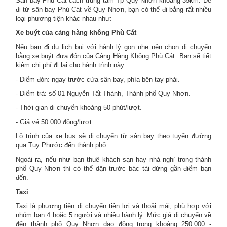
Sân bay Phù Cát cách trung tâm Tp Quy Nhơn khoảng 35km. Để
đi từ sân bay Phù Cát về Quy Nhơn, bạn có thể đi bằng rất nhiều
loại phương tiện khác nhau như:
Xe buýt của cảng hàng không Phù Cát
Nếu bạn đi du lịch bụi với hành lý gọn nhẹ nên chọn di chuyển
bằng xe buýt đưa đón của Cảng Hàng Không Phù Cát. Bạn sẽ tiết
kiệm chi phí đi lại cho hành trình này.
- Điểm đón: ngay trước cửa sân bay, phía bên tay phải.
- Điểm trả: số 01 Nguyễn Tất Thành, Thành phố Quy Nhơn.
- Thời gian di chuyển khoảng 50 phút/lượt.
- Giá vé 50.000 đồng/lượt.
Lộ trình của xe bus sẽ di chuyển từ sân bay theo tuyến đường
qua Tuy Phước đến thành phố.
Ngoài ra, nếu như bạn thuê khách sạn hay nhà nghỉ trong thành
phố Quy Nhơn thì có thể dặn trước bác tài dừng gần điểm bạn
đến.
Taxi
Taxi là phương tiện di chuyển tiện lợi và thoải mái, phù hợp với
nhóm bạn 4 hoặc 5 người và nhiều hành lý. Mức giá di chuyển về
đến thành phố Quy Nhơn dao động trong khoảng 250.000 -