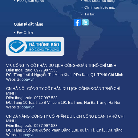
Hướng dẫn đặt vé
Điều khoản sử dụng
Chính sách bảo mật
Tin tức
Quản lý đặt hàng
Pay Online
VP: CÔNG TY CỔ PHẦN DU LỊCH CÔNG ĐOÀN TP.HỒ CHÍ MINH
Điện thoại, zalo: 0977.997.533
ĐC: Tầng 1 số 4 Nguyễn Thị Minh Khai, P.Đa Kao, Q1, TP.Hồ Chí Minh
Website:
obay.vn
CN HÀ NỘI: CÔNG TY CỔ PHẦN DU LỊCH CÔNG ĐOÀN TP.HỒ CHÍ
MINH
Điện thoại, zalo: 0977.997.533
ĐC: Tầng 10 Toà tháp B Vincom 191 Bà Triệu, Hai Bà Trưng, Hà Nội
Website:
obay.vn
CN ĐÀ NẴNG: CÔNG TY CỔ PHẦN DU LỊCH CÔNG ĐOÀN TP.HỒ CHÍ
MINH
Điện thoại, zalo: 0977.997.533
ĐC: Tầng 2 Số 240 đường Phan Đăng Lưu, quận Hải Châu, Đà Nẵng
Website:
obay.vn