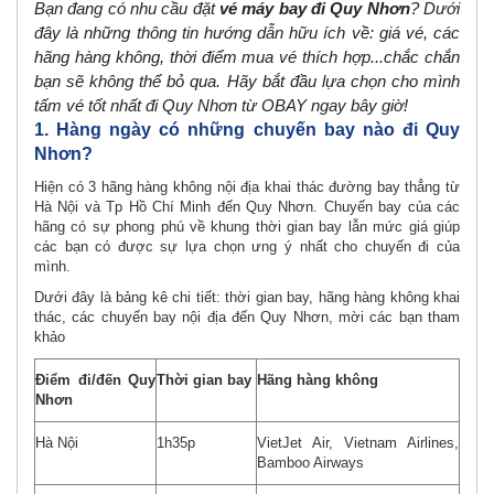
Bạn đang có nhu cầu đặt
vé máy bay đi Quy Nhơn
? Dưới
đây là những thông tin hướng dẫn hữu ích về: giá vé, các
hãng hàng không, thời điểm mua vé thích hợp...chắc chắn
bạn sẽ không thể bỏ qua. Hãy bắt đầu lựa chọn cho mình
tấm vé tốt nhất đi Quy Nhơn từ OBAY ngay bây giờ!
1. Hàng ngày có những chuyến bay nào đi Quy
Nhơn?
Hiện có 3 hãng hàng không nội địa khai thác đường bay thẳng từ
Hà Nội và Tp Hồ Chí Minh đến Quy Nhơn. Chuyến bay của các
hãng có sự phong phú về khung thời gian bay lẫn mức giá giúp
các bạn có được sự lựa chọn ưng ý nhất cho chuyến đi của
mình.
Dưới đây là bảng kê chi tiết: thời gian bay, hãng hàng không khai
thác, các chuyến bay nội địa đến Quy Nhơn, mời các bạn tham
khảo
Điểm đi/đến Quy
Thời gian bay
Hãng hàng không
Nhơn
Hà Nội
1h35p
VietJet Air, Vietnam Airlines,
Bamboo Airways