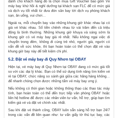
dành cho khách hàng đó là chọn mua Gift Voucher bao gồm Vé
máy bay khứ hồi & nghỉ dưỡng tại khách sạn FLC để có mức giá
và dịch vụ tốt nhất từ đưa đón sân bay tới dịch vụ phòng khách
sạn, ăn uống, vui chơi…
Ngoài ra, mỗi chuyến bay vào những khung giờ khác nhau lại có
giá vé khác nhau. Số tiền chênh nhau từ vài trăm đến cả triệu
động là bình thường. Những khung giờ khuya và sáng sớm là
khung giờ có vé máy bay giá rẻ nhất. Nếu không ngại việc di
chuyển trong đêm, không đi cùng trẻ nhỏ, người già, người có
vấn đề về sức khỏe, thì bạn hoàn toàn có thể chọn đặt vé vào
khung giờ bay này để tiết kiệm chi phí.
5.2. Đặt vé máy bay đi Quy Nhơn tại OBAY
Hiện tại, vé máy bay đi Quy Nhơn tại OBAY đang có mức giá tốt
so với các đại lý khác. Bạn có thể sử dụng tính năng tìm kiếm vé
rẻ tại OBAY, chức năng so sánh giá giữa các hãng hàng không…
để nhanh chóng chọn được những tấm vé máy bay ưng ý.
Nếu không có thời gian hoặc không thông thạo các thao tác máy
tính, bạn hoàn toàn có thể đến trực tiếp văn phòng OBAY hoặc
liên hệ hotline để được các nhân viên tư vấn, hỗ trợ, giúp bạn tìm
kiếm giá vé và đặt vé chính xác nhất.
Sau khi đặt vé thành công, OBAY luôn sẵn sàng hỗ trợ bạn 24/7
trong các vấn đề liên quan như: tư vấn giấy tờ thủ tục bay, các