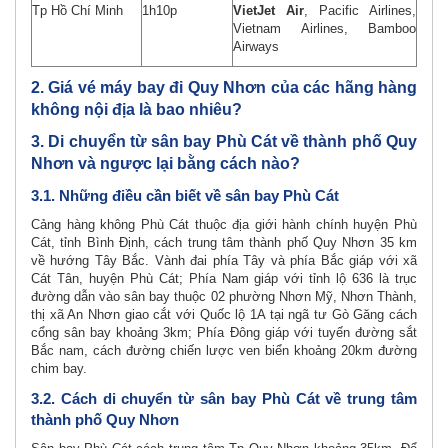
Tp Hồ Chí Minh
1h10p
VietJet Air
, Pacific Airlines,
Vietnam Airlines, Bamboo
Airways
2. Giá vé máy bay đi Quy Nhơn của các hãng hàng
không nội địa là bao nhiêu?
3. Di chuyển từ sân bay Phù Cát về thành phố Quy
Nhơn và ngược lại bằng cách nào?
3.1. Những điều cần biết về sân bay Phù Cát
Cảng hàng không Phù Cát thuộc địa giới hành chính huyện Phù
Cát, tỉnh Bình Định, cách trung tâm thành phố Quy Nhơn 35 km
về hướng Tây Bắc. Vành đai phía Tây và phía Bắc giáp với xã
Cát Tân, huyện Phù Cát; Phía Nam giáp với tỉnh lộ 636 là trục
đường dẫn vào sân bay thuộc 02 phường Nhơn Mỹ, Nhơn Thành,
thị xã An Nhơn giao cắt với Quốc lộ 1A tại ngã tư Gò Găng cách
cổng sân bay khoảng 3km; Phía Đông giáp với tuyến đường sắt
Bắc nam, cách đường chiến lược ven biển khoảng 20km đường
chim bay.
3.2. Cách di chuyển từ sân bay Phù Cát về trung tâm
thành phố Quy Nhơn