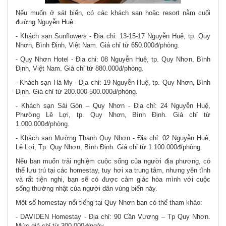
Nếu muốn ở sát biển, có các khách sạn hoặc resort nằm cuối
đường Nguyễn Huệ:
- Khách sạn Sunflowers - Địa chỉ: 13-15-17 Nguyễn Huệ, tp. Quy
Nhơn, Bình Định, Việt Nam. Giá chỉ từ 650.000đ/phòng.
- Quy Nhơn Hotel - Địa chỉ: 08 Nguyễn Huệ, tp. Quy Nhơn, Bình
Định, Việt Nam. Giá chỉ từ 880.000đ/phòng.
- Khách sạn Hà My - Địa chỉ: 19 Nguyễn Huệ, tp. Quy Nhơn, Bình
Định. Giá chỉ từ 200.000-500.000đ/phòng.
- Khách sạn Sài Gòn – Quy Nhơn - Địa chỉ: 24 Nguyễn Huệ,
Phường Lê Lợi, tp. Quy Nhơn, Bình Định. Giá chỉ từ
1.000.000đ/phòng.
- Khách sạn Mường Thanh Quy Nhơn - Địa chỉ: 02 Nguyễn Huệ,
Lê Lợi, Tp. Quy Nhơn, Bình Định. Giá chỉ từ 1.100.000đ/phòng.
Nếu bạn muốn trải nghiệm cuộc sống của người địa phương, có
thể lưu trú tại các homestay, tuy hơi xa trung tâm, nhưng yên tĩnh
và rất tiện nghi, bạn sẽ có được cảm giác hòa mình với cuộc
sống thường nhật của người dân vùng biển này.
Một số homestay nổi tiếng tại Quy Nhơn bạn có thể tham khảo:
- DAVIDEN Homestay - Địa chỉ: 90 Cần Vương – Tp Quy Nhơn.
Mức giá chỉ từ 300.000đ/ngày