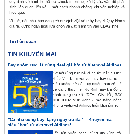
quy định về hành lý, hỗ trợ check-in online, xử lý các vấn đề phát
sinh liên quan đến vé… một cách nhanh chóng, chuyên nghiệp và
hiệu quả.
Vì thế, nếu như bạn đang có dự định đặt vé máy bay đi Quy Nhơn
giá rẻ, đừng ngần ngại lựa chọn và đặt niềm tin vào OBAY nhé.
Tin liên quan
TIN KHUYẾN MẠI
Bay nhóm cực đã cùng deal giá hời từ Vietravel Airlines
Cơ hội cùng bạn bè và người thân du lịch
khắp Việt Nam với vé máy bay giá rẻ là
điều không hề dễ. Tuy nhiên, bạn có thể
dễ dàng thực hiện dự định này khi đồng
hành cùng ưu đãi “DEAL GIÁ HỜI, BAY
HỘI THÊM VUI” đang được hãng hàng
không Vietravel Airlines triển khai rầm rộ.
“Cả nhà cùng bay, tặng ngay ưu đãi” – Khuyến mãi
siêu “hot” từ Vietravel Airlines!
Tết đến xuân sang, cùng gia đình trải