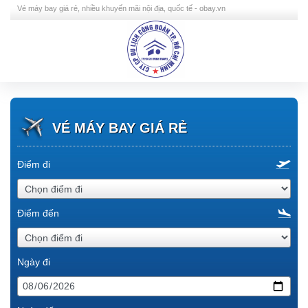
Vé máy bay giá rẻ, nhiều khuyến mãi nội địa, quốc tế - obay.vn
VÉ MÁY BAY GIÁ RẺ
Điểm đi
Điểm đến
Ngày đi